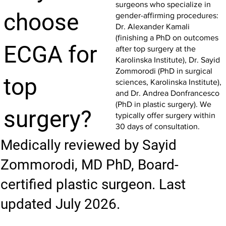
surgeons who specialize in
choose
gender-affirming procedures:
Dr. Alexander Kamali
(finishing a PhD on outcomes
ECGA for
after top surgery at the
Karolinska Institute), Dr. Sayid
Zommorodi (PhD in surgical
top
sciences, Karolinska Institute),
and Dr. Andrea Donfrancesco
(PhD in plastic surgery). We
surgery?
typically offer surgery within
30 days of consultation.
Medically reviewed by Sayid
Zommorodi, MD PhD, Board-
certified plastic surgeon. Last
updated July 2026.