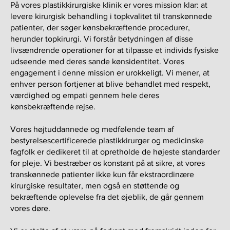
På vores plastikkirurgiske klinik er vores mission klar: at
levere kirurgisk behandling i topkvalitet til transkønnede
patienter, der søger kønsbekræftende procedurer,
herunder topkirurgi. Vi forstår betydningen af disse
livsændrende operationer for at tilpasse et individs fysiske
udseende med deres sande kønsidentitet. Vores
engagement i denne mission er urokkeligt. Vi mener, at
enhver person fortjener at blive behandlet med respekt,
værdighed og empati gennem hele deres
kønsbekræftende rejse.
Vores højtuddannede og medfølende team af
bestyrelsescertificerede plastikkirurger og medicinske
fagfolk er dedikeret til at opretholde de højeste standarder
for pleje. Vi bestræber os konstant på at sikre, at vores
transkønnede patienter ikke kun får ekstraordinære
kirurgiske resultater, men også en støttende og
bekræftende oplevelse fra det øjeblik, de går gennem
vores døre.