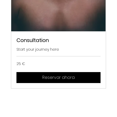
Consultation
Start your journey here
25
25 €
euros
Reservar ahora